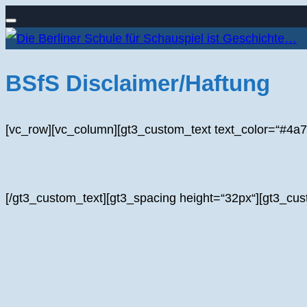
Navigation
Zum
umschalten
Inhalt
BSfS Disclaimer/Haftung
springen
[vc_row][vc_column][gt3_custom_text text_color=“#4a7
[/gt3_custom_text][gt3_spacing height=“32px“][gt3_cus